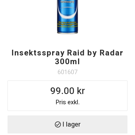
Insektsspray Raid by Radar
300ml
601607
99.00
Pris exkl.
I lager
check_circle