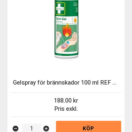
Gelspray för brännskador 100 ml REF 51011005
188.00
Pris exkl.
KÖP
remove_circle
add_circle