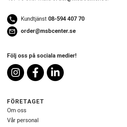
Kundtjänst
08-594 407 70
phone
order@msbcenter.se
email
Följ oss på sociala medier!
FÖRETAGET
Om oss
Vår personal