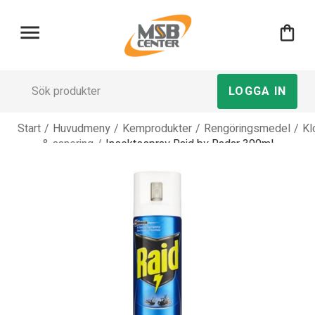
menu
shopping_bag
LOGGA IN
Start
/
Huvudmeny
/
Kemprodukter
/
Rengöringsmedel
/
Kl
& sanering
/
Insektsspray Raid by Radar 300ml