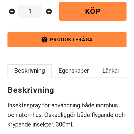
KÖP
remove_circle
add_circle
PRODUKTFRÅGA
help
Beskrivning
Egenskaper
Länkar
Beskrivning
Insektsspray för användning både inomhus
och utomhus. Oskadliggör både flygande och
krypande insekter. 300ml.