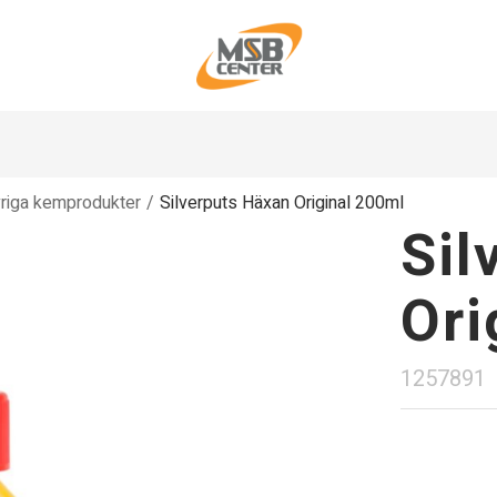
riga kemprodukter
/
Silverputs Häxan Original 200ml
Sil
Ori
1257891