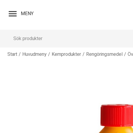
menu
MENY
Start
/
Huvudmeny
/
Kemprodukter
/
Rengöringsmedel
/
Öv