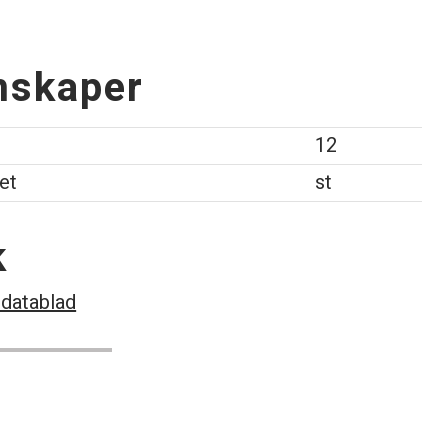
nskaper
12
et
st
k
datablad