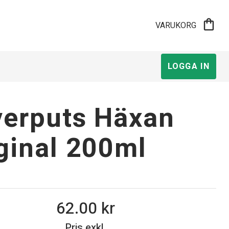
shopping_bag
VARUKORG
LOGGA IN
verputs Häxan
ginal 200ml
62.00
Pris exkl.