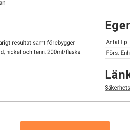
xan
Ege
Antal Fp
arigt resultat samt förebygger
uld, nickel och tenn. 200ml/flaska.
Förs. Enh
Län
Säkerhets