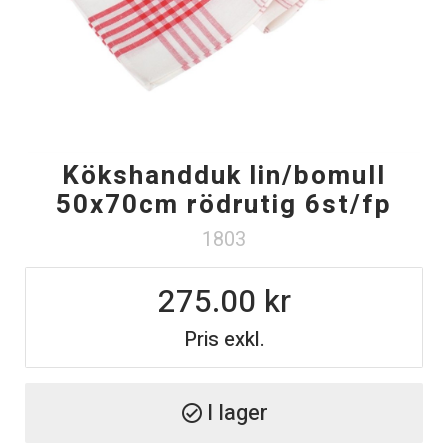
Kökshandduk lin/bomull
50x70cm rödrutig 6st/fp
1803
275.00
Pris exkl.
I lager
check_circle