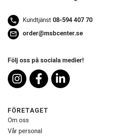
Kundtjänst
08-594 407 70
phone
order@msbcenter.se
email
Följ oss på sociala medier!
FÖRETAGET
Om oss
Vår personal