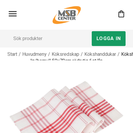
menu
shopping_bag
LOGGA IN
Start
/
Huvudmeny
/
Köksredskap
/
Kökshanddukar
/
Köks
lin/bomull 50x70cm rödrutig 6st/fp