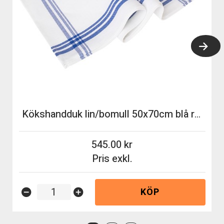
Kökshandduk lin/bomull 50x70cm blå rand 6st/fp
545.00
Pris exkl.
KÖP
remove_circle
add_circle