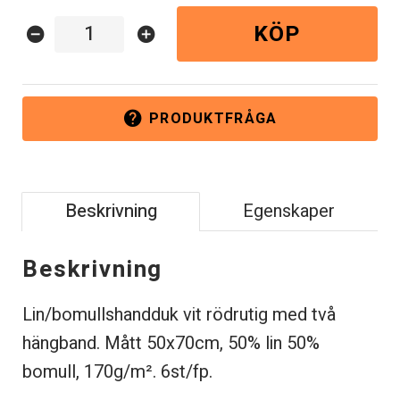
KÖP
remove_circle
add_circle
PRODUKTFRÅGA
help
Beskrivning
Egenskaper
Beskrivning
Lin/bomullshandduk vit rödrutig med två
hängband. Mått 50x70cm, 50% lin 50%
bomull, 170g/
m²
. 6st/fp.