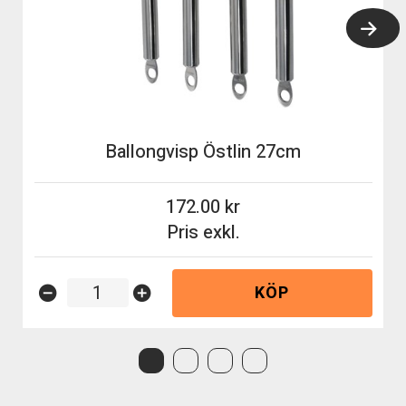
Ballongvisp Östlin 27cm
172.00
Pris exkl.
KÖP
remove_circle
add_circle