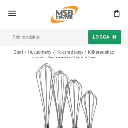
menu
shopping_bag
LOGGA IN
Start
/
Huvudmeny
/
Köksredskap
/
Köksredskap
övrigt
/
Ballongvisp Östlin 23cm