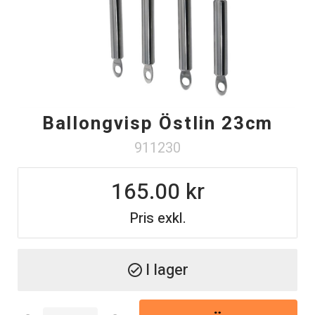
Ballongvisp Östlin 23cm
911230
165.00
Pris exkl.
I lager
check_circle