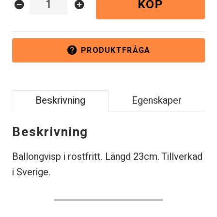
KÖP
remove_circle
add_circle
PRODUKTFRÅGA
help
Beskrivning
Egenskaper
Beskrivning
Ballongvisp i rostfritt. Längd 23cm. Tillverkad
i Sverige.