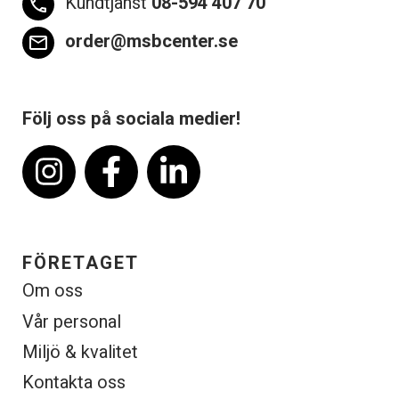
Kundtjänst
08-594 407 70
phone
order@msbcenter.se
email
Följ oss på sociala medier!
FÖRETAGET
Om oss
Vår personal
Miljö & kvalitet
Kontakta oss