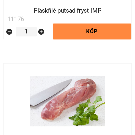
Fläskfilé putsad fryst IMP
11176
KÖP
remove_circle
add_circle