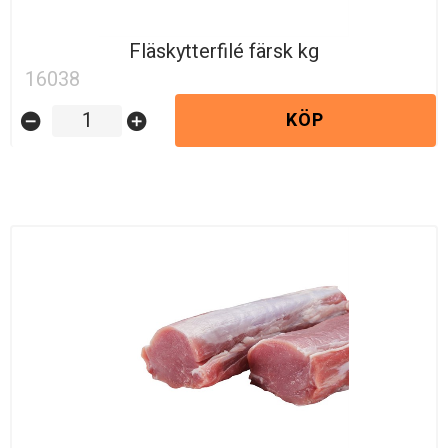
Fläskytterfilé färsk kg
16038
KÖP
remove_circle
add_circle