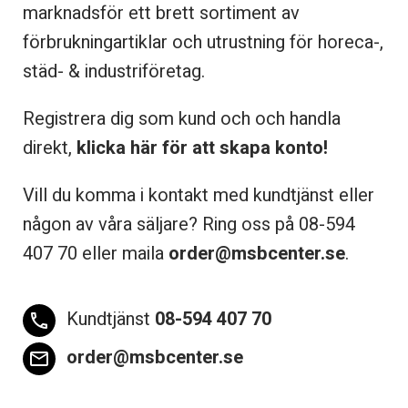
marknadsför ett brett sortiment av
förbrukningartiklar och utrustning för horeca-,
städ- & industriföretag.
Registrera dig som kund och och handla
direkt,
klicka här för att skapa konto!
Vill du komma i kontakt med kundtjänst eller
någon av våra säljare? Ring oss på 08-
594
407 70 eller maila
order@msbcenter.se
.
Kundtjänst
08-594 407 70
phone
order@msbcenter.se
email