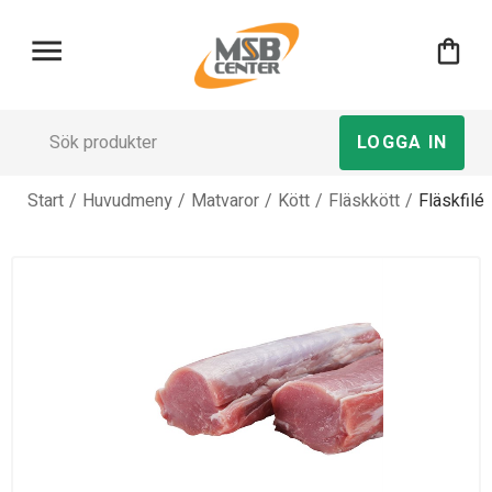
menu
shopping_bag
LOGGA IN
Start
/
Huvudmeny
/
Matvaror
/
Kött
/
Fläskkött
/
Fläskfilé