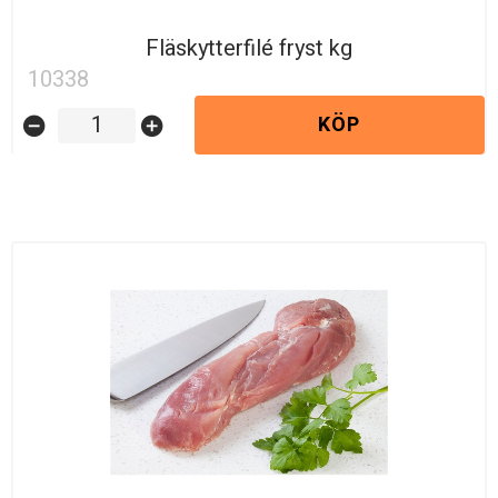
Fläskytterfilé fryst kg
10338
KÖP
remove_circle
add_circle