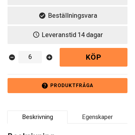
Beställningsvara
Leveranstid
14 dagar
KÖP
remove_circle
add_circle
PRODUKTFRÅGA
help
Beskrivning
Egenskaper