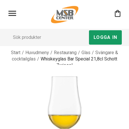
menu
shopping_bag
LOGGA IN
Start
/
Huvudmeny
/
Restaurang
/
Glas
/
Svängare &
cocktailglas
/
Whiskeyglas Bar Special 21,8cl Schott
Zwiesel