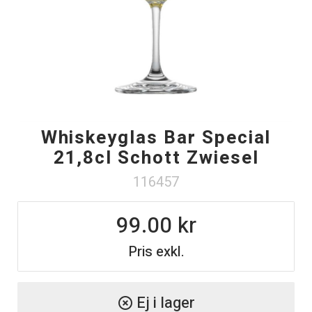
Whiskeyglas Bar Special
21,8cl Schott Zwiesel
116457
99.00
Pris exkl.
Ej i lager
highlight_off