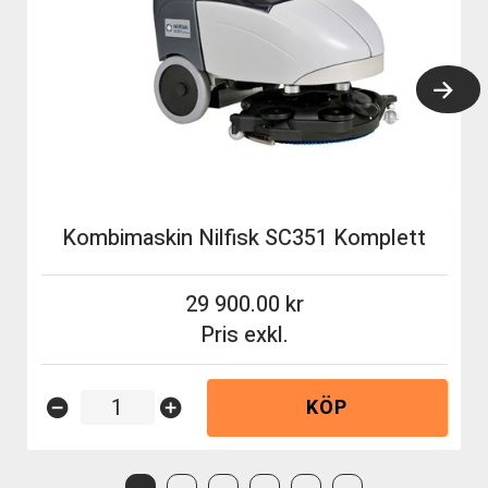
Kombimaskin Nilfisk SC351 Komplett
29 900.00
Pris exkl.
KÖP
remove_circle
add_circle