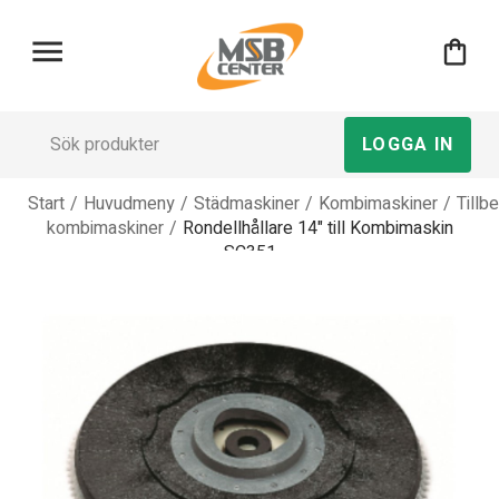
menu
shopping_bag
LOGGA IN
Start
/
Huvudmeny
/
Städmaskiner
/
Kombimaskiner
/
Tillb
kombimaskiner
/
Rondellhållare 14" till Kombimaskin
SC351