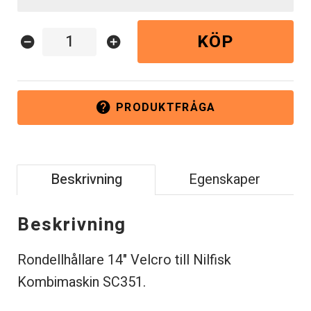
KÖP
remove_circle
add_circle
PRODUKTFRÅGA
help
Beskrivning
Egenskaper
Beskrivning
Rondellhållare 14" Velcro till Nilfisk
Kombimaskin SC351.