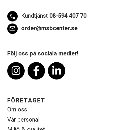
Kundtjänst
08-594 407 70
phone
order@msbcenter.se
email
Följ oss på sociala medier!
FÖRETAGET
Om oss
Vår personal
Miljö & kvalitet