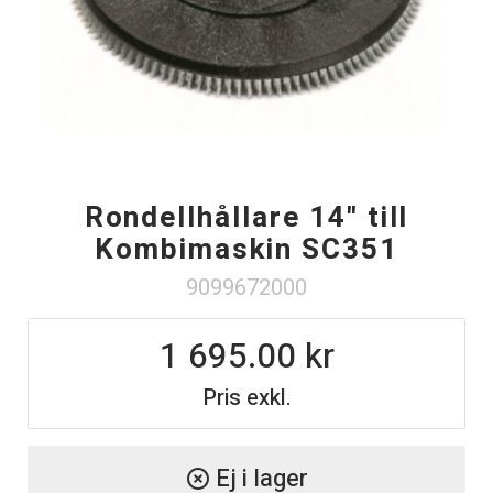
Rondellhållare 14" till
Kombimaskin SC351
9099672000
1 695.00
Pris exkl.
Ej i lager
highlight_off