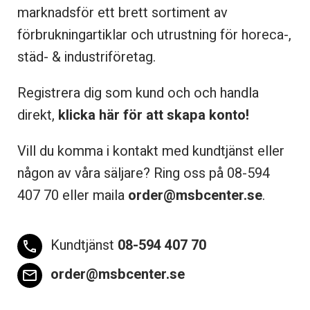
marknadsför ett brett sortiment av
förbrukningartiklar och utrustning för horeca-,
städ- & industriföretag.
Registrera dig som kund och och handla
direkt,
klicka här för att skapa konto!
Vill du komma i kontakt med kundtjänst eller
någon av våra säljare? Ring oss på 08-
594
407 70 eller maila
order@msbcenter.se
.
Kundtjänst
08-594 407 70
phone
order@msbcenter.se
email