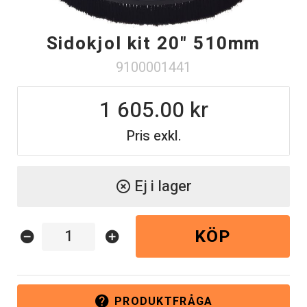
Sidokjol kit 20" 510mm
9100001441
1 605.00
Pris exkl.
Ej i lager
highlight_off
KÖP
remove_circle
add_circle
PRODUKTFRÅGA
help