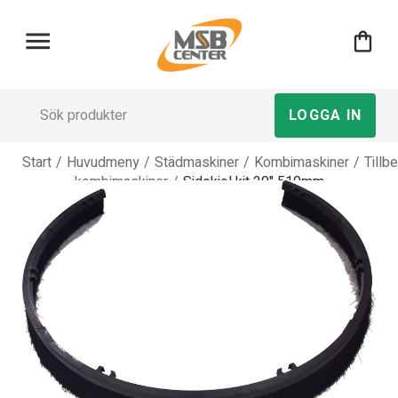
menu
shopping_bag
LOGGA IN
Start
/
Huvudmeny
/
Städmaskiner
/
Kombimaskiner
/
Tillb
kombimaskiner
/
Sidokjol kit 20" 510mm