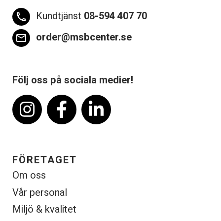
Kundtjänst
08-594 407 70
phone
order@msbcenter.se
email
Följ oss på sociala medier!
FÖRETAGET
Om oss
Vår personal
Miljö & kvalitet