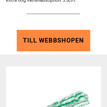
extra hög vattenabsoption. 25cm.
TILL WEBBSHOPEN