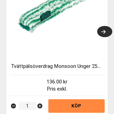
Tvättpälsöverdrag Monsoon Unger 25cm (MS250)
136.00
Pris exkl.
KÖP
remove_circle
add_circle