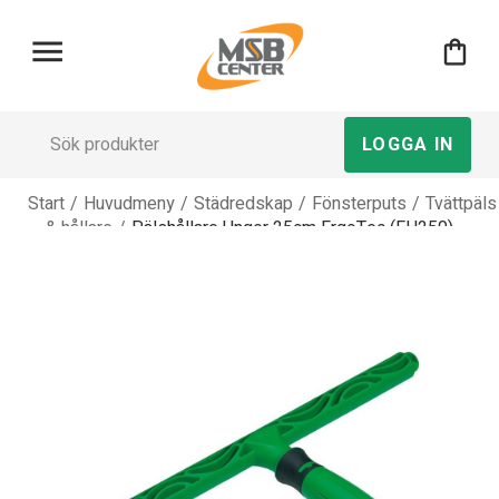
menu
shopping_bag
LOGGA IN
Start
/
Huvudmeny
/
Städredskap
/
Fönsterputs
/
Tvättpäls
& hållare
/
Pälshållare Unger 25cm ErgoTec (EH250)