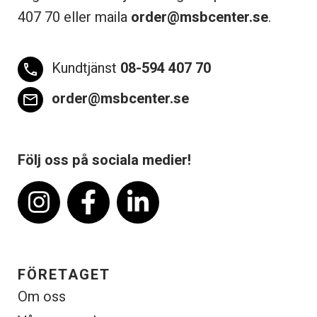
407 70 eller maila
order@msbcenter.se
.
Kundtjänst
08-594 407 70
phone
order@msbcenter.se
email
Följ oss på sociala medier!
FÖRETAGET
Om oss