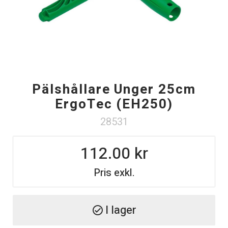
Pälshållare Unger 25cm
ErgoTec (EH250)
28531
112.00
Pris exkl.
I lager
check_circle