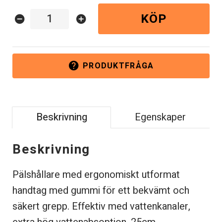
KÖP
remove_circle
add_circle
PRODUKTFRÅGA
help
Beskrivning
Egenskaper
Beskrivning
Pälshållare med ergonomiskt utformat
handtag med gummi för
ett bekvämt och
säkert grepp. Effektiv med vattenkanaler,