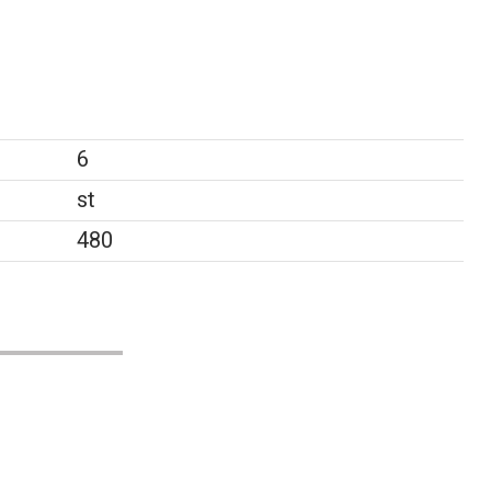
6
st
480