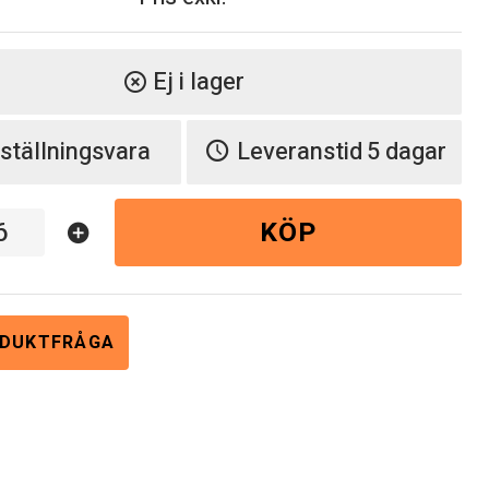
Ej i lager
highlight_off
ställningsvara
Leveranstid
5 dagar
KÖP
add_circle
DUKTFRÅGA