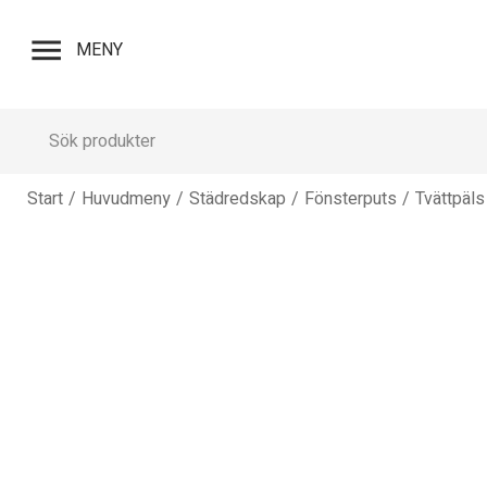
menu
MENY
Start
/
Huvudmeny
/
Städredskap
/
Fönsterputs
/
Tvättpäls