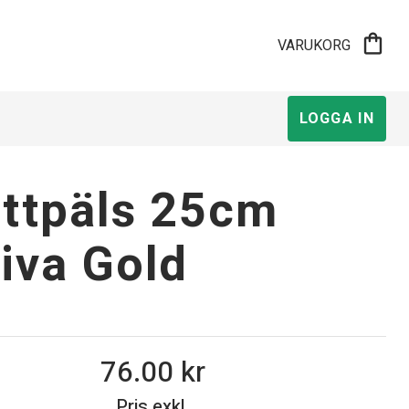
shopping_bag
VARUKORG
LOGGA IN
ttpäls 25cm
iva Gold
76.00
Pris exkl.