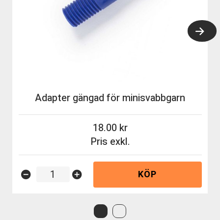
Adapter gängad för minisvabbgarn
18.00
Pris exkl.
KÖP
remove_circle
add_circle