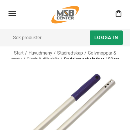
menu
shopping_bag
LOGGA IN
Start
/
Huvudmeny
/
Städredskap
/
Golvmoppar &
stativ
/
Skaft & tillbehör
/
Redskapsskaft fast 150cm