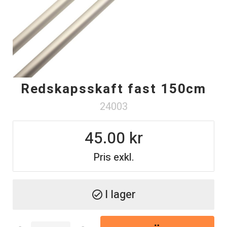
Redskapsskaft fast 150cm
24003
45.00
Pris exkl.
I lager
check_circle