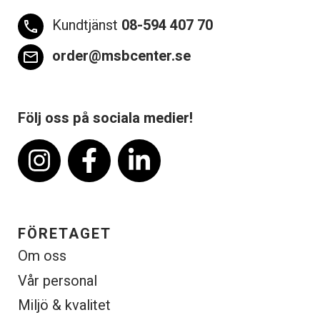
Kundtjänst
08-594 407 70
phone
order@msbcenter.se
email
Följ oss på sociala medier!
FÖRETAGET
Om oss
Vår personal
Miljö & kvalitet