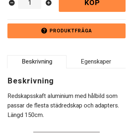
KÖP
remove_circle
add_circle
PRODUKTFRÅGA
help
Beskrivning
Egenskaper
Beskrivning
Redskapsskaft aluminium med hålbild som
passar de flesta städredskap och adapters.
Längd 150cm.