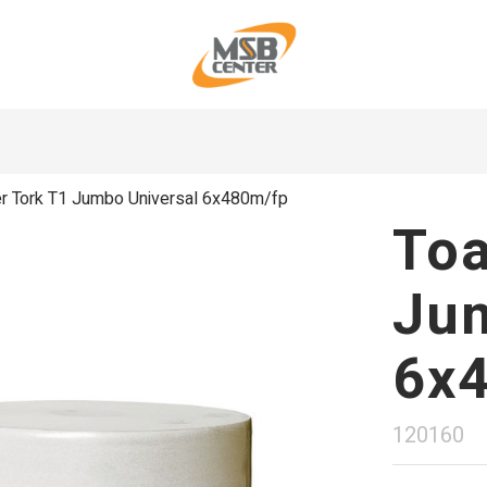
r Tork T1 Jumbo Universal 6x480m/fp
Toa
Jum
6x
120160