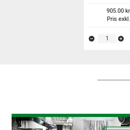
905.00
Pris exkl
remove_circle
add_circle