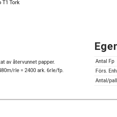
 T1 Tork
Ege
Antal Fp
kat av återvunnet papper.
80m/rle = 2400 ark. 6rle/fp.
Förs. Enh
Antal/pal