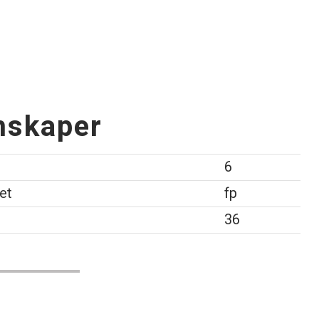
nskaper
6
et
fp
l
36