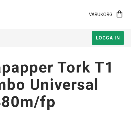
shopping_bag
VARUKORG
LOGGA IN
papper Tork T1
bo Universal
480m/fp