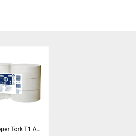
Toapapper Tork T1 Advance Jumbo 6x360m/fp