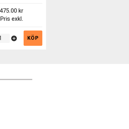
475.00
Pris exkl.
KÖP
add_circle