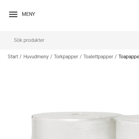
menu
MENY
Start
/
Huvudmeny
/
Torkpapper
/
Toalettpapper
/
Toapappe