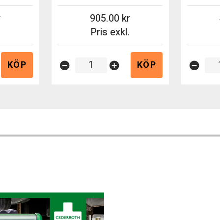
905.00
.
Pris exkl.
KÖP
KÖP
remove_circle
add_circle
remove_circle