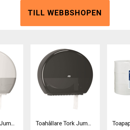
TILL WEBBSHOPEN
Toahållare Tork Jumbo T1 vit
Toahållare Tork Jumbo T1 svart