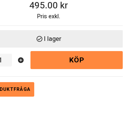
495.00
Pris exkl.
I lager
check_circle
KÖP
add_circle
DUKTFRÅGA