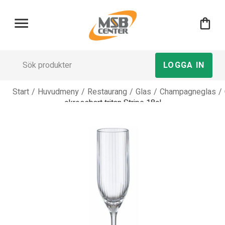
menu
shopping_bag
LOGGA IN
Start
/
Huvudmeny
/
Restaurang
/
Glas
/
Champagneglas
/
okrossbart tritan Stripe 18cl