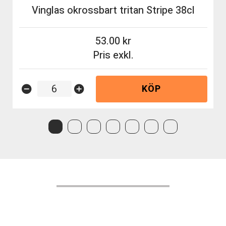
Vinglas okrossbart tritan Stripe 38cl
53.00
Pris exkl.
KÖP
remove_circle
add_circle