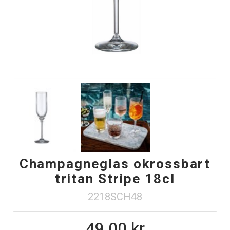
Champagneglas okrossbart
tritan Stripe 18cl
2218SCH48
49.00