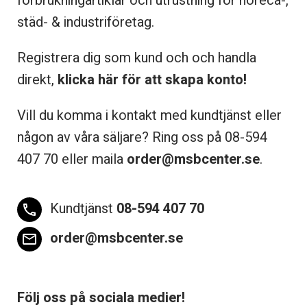
förbrukningartiklar och utrustning för horeca-,
städ- & industriföretag.
Registrera dig som kund och och handla
direkt,
klicka här för att skapa konto!
Vill du komma i kontakt med kundtjänst eller
någon av våra säljare? Ring oss på 08-
594
407 70 eller maila
order@msbcenter.se
.
Kundtjänst
08-594 407 70
phone
order@msbcenter.se
email
Följ oss på sociala medier!