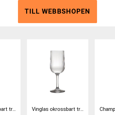
TILL WEBBSHOPEN
Vinglas okrossbart tritan Stripe 38cl
Vinglas okrossbart tritan Stripe 30cl