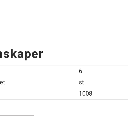
nskaper
6
et
st
l
1008