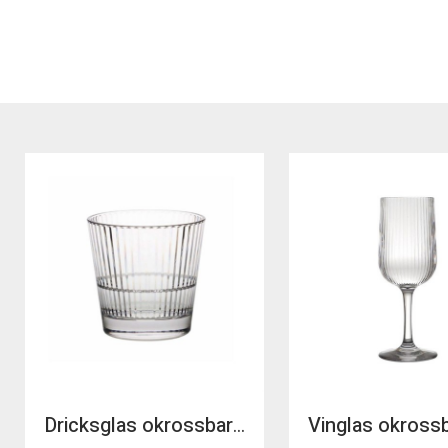
Dricksglas okrossbart tritan Stripe 35,5cl