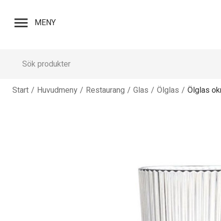
menu
MENY
Start
/
Huvudmeny
/
Restaurang
/
Glas
/
Ölglas
/
Ölglas okr