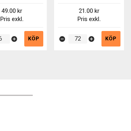
49.00
21.00
Pris exkl.
Pris exkl.
KÖP
KÖP
add_circle
remove_circle
add_circle