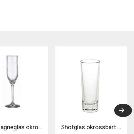
Champagneglas okrossbart tritan Stripe 18cl
Shotglas okrossbart tritan Palma 6cl