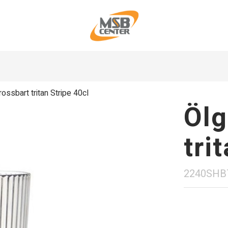
ossbart tritan Stripe 40cl
Ölg
tri
2240SHB