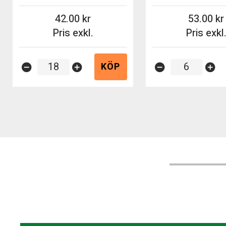
42.00
53.00
Pris exkl.
Pris exkl
KÖP
remove_circle
add_circle
remove_circle
add_circle