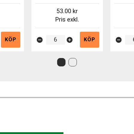
53.00
.
Pris exkl.
KÖP
KÖP
remove_circle
add_circle
remove_circle