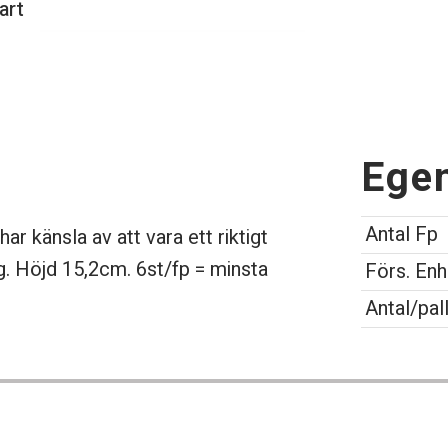
art
Ege
Antal Fp
 har känsla av att vara ett riktigt
ng. Höjd 15,2cm. 6st/fp = minsta
Förs. Enh
Antal/pal