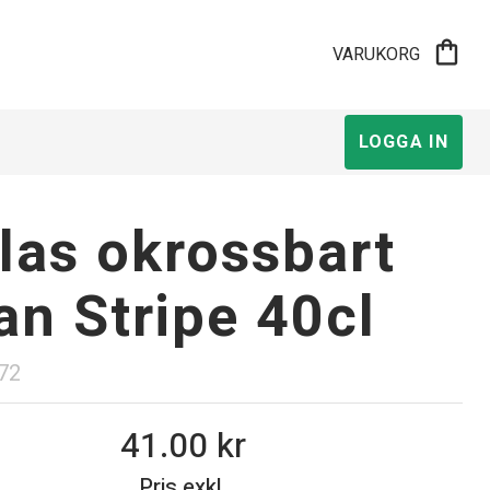
shopping_bag
VARUKORG
LOGGA IN
las okrossbart
tan Stripe 40cl
72
41.00
Pris exkl.