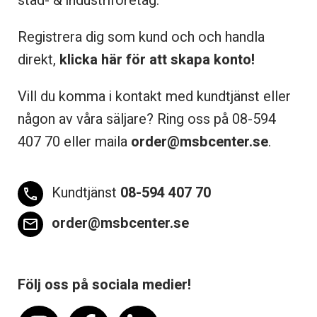
städ- & industriföretag.
Registrera dig som kund och och handla
direkt,
klicka här för att skapa konto!
Vill du komma i kontakt med kundtjänst eller
någon av våra säljare? Ring oss på 08-
594
407 70 eller maila
order@msbcenter.se
.
Kundtjänst
08-594 407 70
phone
order@msbcenter.se
email
Följ oss på sociala medier!