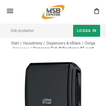
menu
shopping_bag
LOGGA IN
Start
/
Huvudmeny
/
Dispensers & hållare
/
Övriga
dispenser
/
Dispenser Tork Airfreshener A3 svart