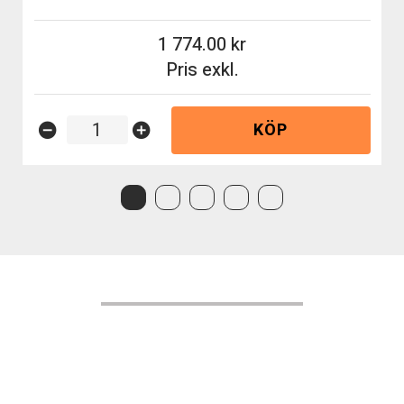
1 774.00
Pris exkl.
KÖP
remove_circle
add_circle