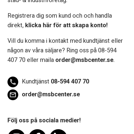
städ- & industriföretag.
Registrera dig som kund och och handla
direkt,
klicka här för att skapa konto!
Vill du komma i kontakt med kundtjänst eller
någon av våra säljare? Ring oss på 08-
594
407 70 eller maila
order@msbcenter.se
.
Kundtjänst
08-594 407 70
phone
order@msbcenter.se
email
Följ oss på sociala medier!